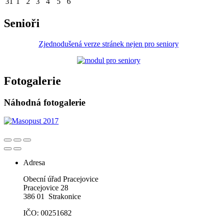
31
1
2
3
4
5
6
Senioři
Zjednodušená verze stránek nejen pro seniory
Fotogalerie
Náhodná fotogalerie
Adresa
Obecní úřad Pracejovice
Pracejovice 28
386 01 Strakonice
IČO: 00251682