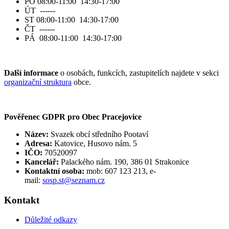
PO 08:00-11:00 14:30-17:00
ÚT ------
ST 08:00-11:00 14:30-17:00
ČT ------
PÁ 08:00-11:00 14:30-17:00
Další informace
o osobách, funkcích, zastupitelích najdete v sekci
organizační struktura
obce.
Pověřenec GDPR pro Obec Pracejovice
Název:
Svazek obcí středního Pootaví
Adresa:
Katovice, Husovo nám. 5
IČO:
70520097
Kancelář:
Palackého nám. 190, 386 01 Strakonice
Kontaktní osoba:
mob: 607 123 213, e-
mail:
sosp.st@seznam.cz
Kontakt
Důležité odkazy