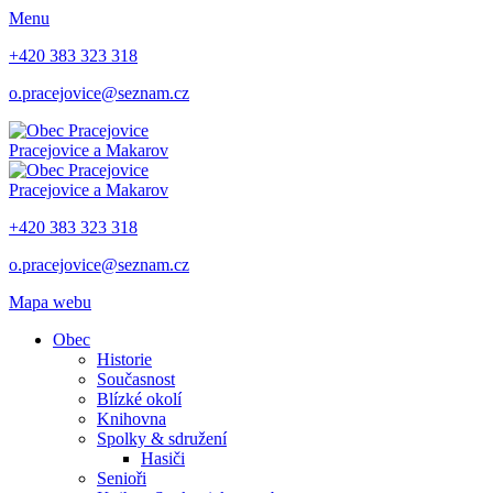
Menu
+420 383 323 318
o.pracejovice@seznam.cz
Pracejovice
a Makarov
Pracejovice
a Makarov
+420 383 323 318
o.pracejovice@seznam.cz
Mapa webu
Obec
Historie
Současnost
Blízké okolí
Knihovna
Spolky & sdružení
Hasiči
Senioři