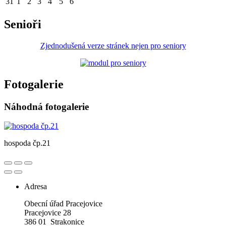
31
1
2
3
4
5
6
Senioři
Zjednodušená verze stránek nejen pro seniory
Fotogalerie
Náhodná fotogalerie
hospoda čp.21
Adresa
Obecní úřad Pracejovice
Pracejovice 28
386 01 Strakonice