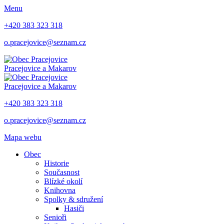
Menu
+420 383 323 318
o.pracejovice@seznam.cz
Pracejovice
a Makarov
Pracejovice
a Makarov
+420 383 323 318
o.pracejovice@seznam.cz
Mapa webu
Obec
Historie
Současnost
Blízké okolí
Knihovna
Spolky & sdružení
Hasiči
Senioři