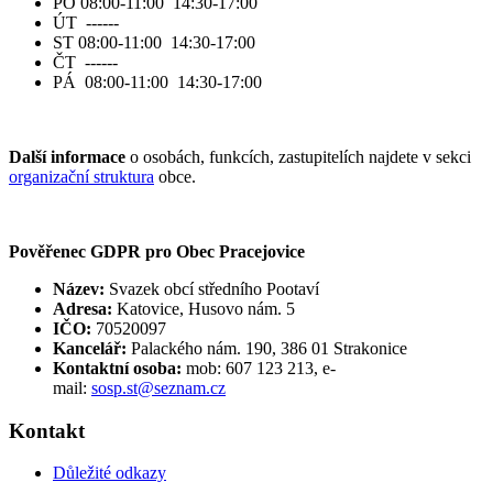
PO 08:00-11:00 14:30-17:00
ÚT ------
ST 08:00-11:00 14:30-17:00
ČT ------
PÁ 08:00-11:00 14:30-17:00
Další informace
o osobách, funkcích, zastupitelích najdete v sekci
organizační struktura
obce.
Pověřenec GDPR pro Obec Pracejovice
Název:
Svazek obcí středního Pootaví
Adresa:
Katovice, Husovo nám. 5
IČO:
70520097
Kancelář:
Palackého nám. 190, 386 01 Strakonice
Kontaktní osoba:
mob: 607 123 213, e-
mail:
sosp.st@seznam.cz
Kontakt
Důležité odkazy